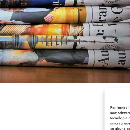
Per fornire 
memorizzare
tecnologie 
unici su que
su alcune ca